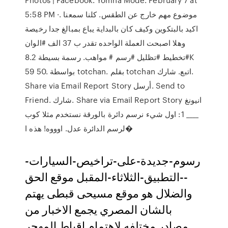
5:58 PM ·. موضوع مهم خارج عن الطقس. كلنا سمعنا
اكيد بالبتكوين وكيف كان بالبداية يباع بمبالغ جدا رخيصة
وهلا اصبحت العملة الواحده تقدر ب 37 الف #الوان
#تخطيط #تظليل #رسم # مواهب. رسمة بسيطة 8.2K
59 50. بواسطة totchan. بقلم totchan اتبع. شارك.
Share via Email Report Story أرسل. Send to
Friend. شارك. Share via Email Report Story انيونغ
____ 1: اول شيء نرسم دائرة بالورقة نستخدم مثلا كوب
لرسم الدائرة عدل. اوووه! هذه ا�
رسوم-جديدة-على-تراخيص-السيارات-
--التطبيق-الثلاثاء-المقبل موقع الحق
والضلال هو موقع مسيحى قبطى يهتم
بالشان المصري يجمع الاخبار من
مصادر مختلفه لاهتمام اقباط المهجر