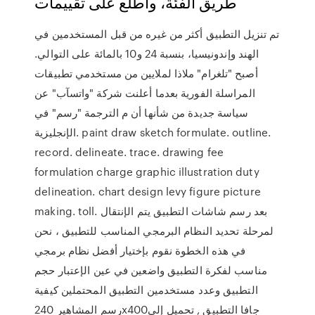
طريق الفئة، واطلع على تقييمات
تم تنزيل التطبيق أكثر من غيره من قبل المستخدمين في
الهند وإندونيسيا، بنسبة 24 و10 بالمائة على التوالي.
أصبح "تلغرام" ملاذا لملايين من مستخدمي تطبيقات
المراسلة الفورية بعدما أعلنت شركة "واتسآب" عن
سياسة جديدة من شأنها أن م الترجمة "رسم" في
الإنجليزية. paint draw sketch formulate. outline.
record. delineate. trace. drawing fee
formulation charge graphic illustration duty
delineation. chart design levy figure picture
making. toll. بعد رسم شاشات التطبيق يتم الإنتقال
لمرحلة تحديد النظام البرمجي المناسب للتطبيق ، نحن
في هذه الخطوة نقوم بإختيار أفضل نظام برمجي
مناسب لفكرة التطبيق واضعين في عين الإعتبار حجم
التطبيق وعدد مستخدمين التطبيق المحتملين كيفية
رسم المشاهير 240x400جافا التطبيق , تحميل إلى