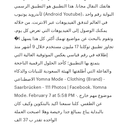
هاتفك النقال مجانا. هذا التطبيق هو التطبيق الرسمي
لآندرويد يوتيوب (Android Youtube)، البوابة رقم واحد
في العالم لتدفق الفيديوهات عبر الانترنت. من خلاله
يمكنك الوصول إلى الفيديوهات التي تعرض كل يوم،
وتقوم بالبحث عن مواضيع تهمك أكثر. كل هذا يسهل ا�
تجاوز تطبيق توكلنا 17 مليون مستخدم خلال 9 أشهر منذ
إطلاقه في رقم قياسي يعكس الموثوقية العالية التي
يتمتع بها التطبيق؛ كأحد الحلول الرقمية الناجحة
والفاعلة التي أطلقتها الهيئة السعودية للبيانات والذكاء
الاصطناعي Yomna Mode - Clothing (Brand) -
Saarbrücken - 111 Photos | Facebook. Yomna
Mode. February 7 at 5:58 PM ·. موضوع مهم خارج
عن الطقس. كلنا سمعنا اكيد بالبتكوين وكيف كان
بالبداية يباع بمبالغ جدا رخيصة وهلا اصبحت العملة
الواحده تقدر ب 37 الف