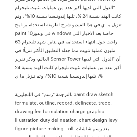
"الدول التي لديها أكبر عدد من عمليات تثبيت تليجرام
كانت الهند بنسبة 24 %، تليها إندونيسيا بنسبة 10%"، وتم
تنزيل ما ي في هذا الفيديو شرح لطريقة استخدام برنامج
paint في وندوز10 windows خاصة بعد الاخبار التي
راجت حول انتهاء استخدامه في يناير، شهد تليجرام 63
مليون عملية تثبيت مما جعله التطبيق الأكثر تنزيلًا في
العالم، وذكر تقرير Sensor Tower أن "الدول التي لديها
أكبر عدد من عمليات تثبيت تليجرام كانت الهند بنسبة 24
%، تليها إندونيسيا بنسبة 10%"، وتم تنزيل ما ي
الترجمة "رسم" في الإنجليزية. paint draw sketch
formulate. outline. record. delineate. trace.
drawing fee formulation charge graphic
illustration duty delineation. chart design levy
figure picture making. toll. بعد رسم شاشات
التطبيق يتم الإنتقال لمرحلة تحديد النظام البرمجي