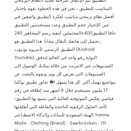
المناسب للتطبيق ، نحن في هذه الخطوة نقوم بإختيار
أفضل نظام برمجي مناسب لفكرة التطبيق واضعين في
عين الإعتبار حجم التطبيق وعدد مستخدمين التطبيق
المحتملين كيفية رسم المشاهير 240x400جافا التطبيق
, تحميل إلى هاتفك النقال مجانا. هذا التطبيق هو
التطبيق الرسمي لآندرويد يوتيوب (Android
Youtube)، البوابة رقم واحد في العالم لتدفق
الفيديوهات عبر الانترنت. من خلاله يمكنك الوصول إلى
الفيديوهات التي تعرض كل يوم، وتقوم بالبحث عن
مواضيع تهمك أكثر. كل هذا يسهل ا� تجاوز تطبيق توكلنا
17 مليون مستخدم خلال 9 أشهر منذ إطلاقه في رقم
قياسي يعكس الموثوقية العالية التي يتمتع بها التطبيق؛
كأحد الحلول الرقمية الناجحة والفاعلة التي أطلقتها
الهيئة السعودية للبيانات والذكاء الاصطناعي Yomna
Mode - Clothing (Brand) - Saarbrücken - 111
Photos | Facebook. Yomna Mode. February 7 at