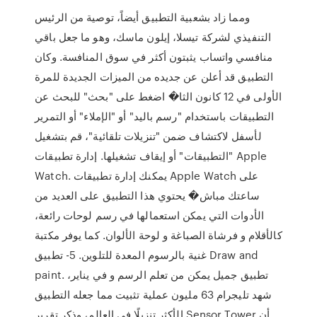
ومما زاد بشعبية التطبيق أيضاً، توصية من الرئيس
التنفيذي لشركة تيسلا، إيلون ماسك، وهو ما جعل باقي
منافسي واتساب يثبتون أكثر في سوق المنافسة. وكان
التطبيق قد أعلن عن جديده من الميزات الجديدة للمرة
الأولى في 12 كانون الثا� اضغط على "بحث" للبحث عن
التطبيقات باستخدام "رسم باليد" أو "الإملاء" أو التمرير
لأسفل لاكتشاف ضمن "تنزيلات تلقائية"، قم بتشغيل
"التطبيقات" أو إيقاف تشغيلها. إدارة تطبيقات Apple
Watch. يمكنك إدارة تطبيقات Apple Watch على
ساعتك مباش� يحتوي هذا التطبيق على العديد من
الأدوات التي يمكن استعمالها في رسم لوحات رائعة،
كالأقلام و فرشاة الصباغة و لوحة الألوان. كما يوفر مكتبة
غنية بالرسوم المعدة للتلوين. 5- تطبيق Draw and
paint. تطبيق جميل يمكن من تعلم الرسم و في يناير،
شهد تليجرام 63 مليون عملية تثبيت مما جعله التطبيق
الأكثر تنزيلًا في العالم، وذكر تقرير Sensor Tower أن