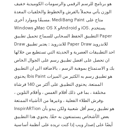
هو برنامج للرسم الرقمي والرسومات الكوميدية خفيف
الوزن يأتي محملاً بالفرش والخطوط والخلفيات المعدة
مسبقًا وموارد أخرى. MediBang Paint متاح على
Windows وMac OS X وAndroid و iOS. يستخدم
التطبيق الحفظ السحابي للسماح تحميل تطبيق Paper
Draw للاندرويد : يعتبر تطبيق Paper Draw للاندرويد
احد التطبيقات العصرية و الحديثة التي تستطيع من خلالها
ان تحصل على افضل تطبيق رسم على الجوال الخاص
بك و الاستمتاع بموهبة الرسم ، بالاضافة الي ان التطبيق
يحتوي Ibis Paint هو تطبيق رسم به الكثير من الميزات
الممتعة. يحتوي التطبيق على أكثر من 140 فرشاة
مختلفة ، بما في ذلك أقلام الغمس ، وأقلام التلوين ،
وفرش الطلاء الفعلية ، وغيرها من الأشياء الممتعة.
InspirARTion هو تطبيق رسم أقل شعبية ولكن يبدو بأن
بعض الأشخاص يستمتعون به حقًا. يحتوي هذا التطبيق
أيضًا على إصدار ويب إذا كنت تريده على أنظمة أساسية