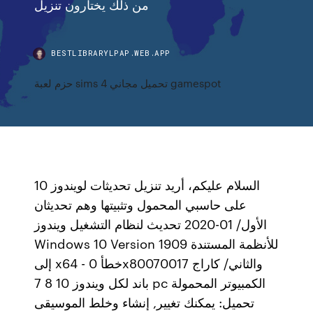
من ذلك يختارون تنزيل
BESTLIBRARYLPAP.WEB.APP
حزم لعبة sims 4 تحميل مجاني gamespot
السلام عليكم، أريد تنزيل تحديثات لويندوز 10
على حاسبي المحمول وتثبيتها وهم تحديثان
الأول/ 01-2020 تحديث لنظام التشغيل ويندوز
Windows 10 Version 1909 للأنظمة المستندة
إلى x64 - خطأ 0x80070017 والثاني/ كاراج
باند لكل ويندوز 10 8 7 pc الكمبيوتر المحمولة
تحميل: يمكنك تغيير, إنشاء وخلط الموسيقى