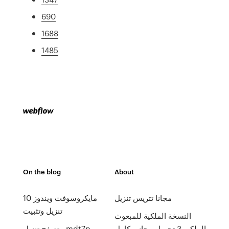
690
1688
1485
On the blog
About
مجانا تتريس تنزيل
مايكروسوفت ويندوز 10
تنزيل وتثبيت
النسخة الملكية للمبعوث
الملكي 3 تحميل مجاني كامل
متصفح تنزيل mdt7p