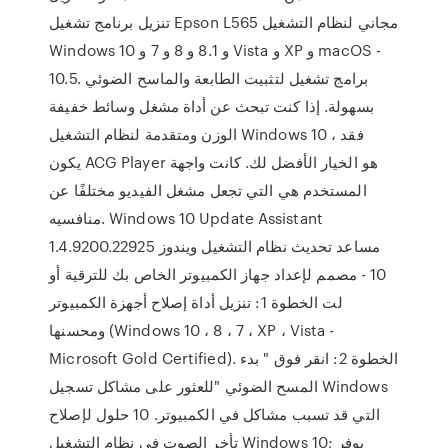
تنزيل برنامج تشغيل Epson L565 مجاني لنظام التشغيل
Windows 10 و 8.1 و 8 و 7 و Vista و XP و macOS -
10.5. برامج تشغيل لتثبيت الطابعة والماسح الضوئي
بسهولة. إذا كنت تبحث عن أداة مشغل وسائط خفيفة
الوزن ومتقدمة لنظام التشغيل Windows 10 ، فقد
يكون ACG Player هو الخيار الأفضل لك. كانت واجهة
المستخدم هي التي تجعل مشغل الفيديو مختلفًا عن
منافسيه. Windows 10 Update Assistant
1.4.9200.22925 مساعد تحديث نظام التشغيل ويندوز
10 - مصمم لإعداد جهاز الكمبيوتر الخاص بك للترقية أو
لت الخطوة 1: تنزيل أداة إصلاح أجهزة الكمبيوتر
ومحسنها (Windows 10 ، 8 ، 7 ، XP ، Vista -
Microsoft Gold Certified). الخطوة 2: انقر فوق " بدء
المسح الضوئي "للعثور على مشاكل تسجيل Windows
التي قد تسبب مشاكل في الكمبيوتر. 10 حلول لإصلاح
تأخر الصوت في نظام التشغيل Windows 10; يوفر